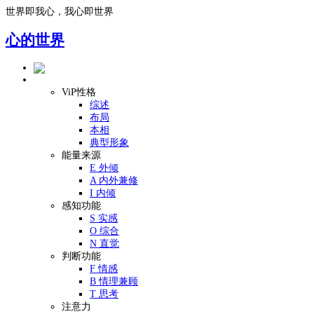
世界即我心，我心即世界
心的世界
ViP性格模型
ViP性格
综述
布局
本相
典型形象
能量来源
E 外倾
A 内外兼修
I 内倾
感知功能
S 实感
O 综合
N 直觉
判断功能
F 情感
B 情理兼顾
T 思考
注意力