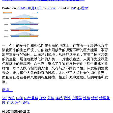
Posted on
2014年10月11日
by
Viioir
Posted in
ViP
,
心理学
一、个性的多样性和相似性在美丽的地球上，存在着一个经过亿万年
演化而来的生态环境，它依赖太阳赐予的源源不断的巨大能量，孕育
出丰富多样的物种。从海洋到绿地，从峡谷到平原，布满了恒河沙数
般的生物，居住着数以亿计的人类，一片生机盎然。人类作为这颗蓝
色星球上的最高级生命形态，继承了生物在漫长进化历程中形成的多
样性，每个人既有相同的人性，又有与众不同的个性。从发展的角度
来说，正是每个人各自独有的风格，才构成了人类社会的绚丽多姿，
而且使社会在各种风格的相互碰撞、相互补充中激发出新的可能和发
展。
阅读…
ViP
专注
内倾
内外兼修
变化
外倾
实感
弹性
心理学
性格
情感
情理兼
顾
直觉
综合
逻辑
性格百科知识库