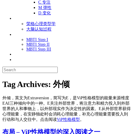
C 专注
M 弹性
D 变化
荣格心理类型
荣格心理类型学
大脑认知过程
MBTI性格类型
MBTI Step I
MBTI Step II
MBTI Step III
性格心理学
知识库
Tag Archives:
外倾
外倾，英文为Extraversion，简写为E，是ViP性格模型的能量来源维度
EAI三种倾向中的一种。E关注外部世界，将注意力和精力投入到外部
世界的人和事物上，以外部现实作为决定性的因素。E从外部世界获得
心理能量，在安静独处时会消耗心理能量，补充心理能量需要投入到
行动和与人交往中。点击阅读
ViP性格模型
。
布局 – ViP性格模型的深入阅读之一