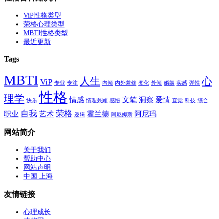
ViP性格类型
荣格心理类型
MBTI性格类型
最近更新
Tags
MBTI
人生
心
ViP
专业
专注
内倾
内外兼修
变化
外倾
婚姻
实感
弹性
性格
理学
情感
文笔
洞察
爱情
快乐
情理兼顾
感悟
直觉
科技
综合
自我
荣格
职业
艺术
霍兰德
阿尼玛
逻辑
阿尼姆斯
网站简介
关于我们
帮助中心
网站声明
中国.上海
友情链接
心理成长