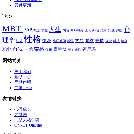
最近更新
Tags
MBTI
人生
心
ViP
专业
专注
内倾
内外兼修
变化
外倾
婚姻
实感
弹性
性格
理学
情感
文笔
洞察
爱情
快乐
情理兼顾
感悟
直觉
科技
综合
自我
荣格
职业
艺术
霍兰德
阿尼玛
逻辑
阿尼姆斯
网站简介
关于我们
帮助中心
网站声明
中国.上海
友情链接
心理成长
才储网
九型人格学院
O*NET OnLine