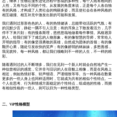
态，继承了生物在漫长进化历程中形成的多样性，每个人既有相同的
人性，又有与众不同的个性。从发展的角度来说，正是每个人各自独
有的风格，才构成了人类社会的绚丽多姿，而且使社会在各种风格的
相互碰撞、相互补充中激发出新的可能和发展。
我们遇到过形形色色的人，有的热情健谈，总能带动活跃的气氛；有
的沉默少言，静处一隅不引人注意；有的浑身上下散发着活力，几乎
停不下来片刻；有的慢条斯理，悠然悠哉地做着每件事情。风格迥异
的人，给我们留下了难忘的人物形象，有的像智慧的导师，常常给人
开明的指导；有的像坚强勇敢的英雄，自然成为团体的首领；有的像
颗开心果，随处引发欢快的笑声；有的像娇弱的林妹妹，多愁善感，
我见犹怜。每一种风格，都让我们领略到不一样的人生，不一样的精
彩。
随着遇到过的人不断增多，我们在见到一个新人时就会自然地产生一
种似曾相识的感觉，它并非与旧识的人在容貌上相像，而是在风格上
相近，例如热情好客、轻声细语、严谨细致等等。当一种风格在数量
更多的一些人身上也同样适用时，它就成为共有的相似个性特点。一
个人在思考、行为和情感方面稳定的个性特点，组成他的性格，而拥
有相似性格的一些人，则可以归为一种性格类型。
二、ViP性格模型