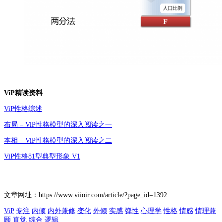
ViP精读资料
ViP性格综述
布局 – ViP性格模型的深入阅读之一
本相 – ViP性格模型的深入阅读之二
ViP性格81型典型形象 V1
文章网址：https://www.viioir.com/article/?page_id=1392
ViP
专注
内倾
内外兼修
变化
外倾
实感
弹性
心理学
性格
情感
情理兼
顾
直觉
综合
逻辑