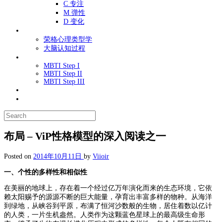
C 专注
M 弹性
D 变化
荣格心理类型
荣格心理类型学
大脑认知过程
MBTI性格类型
MBTI Step I
MBTI Step II
MBTI Step III
性格心理学
知识库
布局 – ViP性格模型的深入阅读之一
Posted on
2014年10月11日
by
Viioir
一、个性的多样性和相似性
在美丽的地球上，存在着一个经过亿万年演化而来的生态环境，它依
赖太阳赐予的源源不断的巨大能量，孕育出丰富多样的物种。从海洋
到绿地，从峡谷到平原，布满了恒河沙数般的生物，居住着数以亿计
的人类，一片生机盎然。人类作为这颗蓝色星球上的最高级生命形