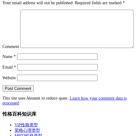
Your email address will not be published.
Required fields are marked
*
Comment
Name
*
Email
*
Website
This site uses Akismet to reduce spam.
Learn how your comment data is
processed
.
性格百科知识库
ViP性格类型
荣格心理类型
MBTI性格类型