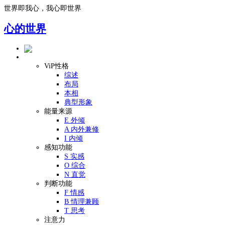
世界即我心，我心即世界
心的世界
ViP性格模型
ViP性格
综述
布局
本相
典型形象
能量来源
E 外倾
A 内外兼修
I 内倾
感知功能
S 实感
O 综合
N 直觉
判断功能
F 情感
B 情理兼顾
T 思考
注意力