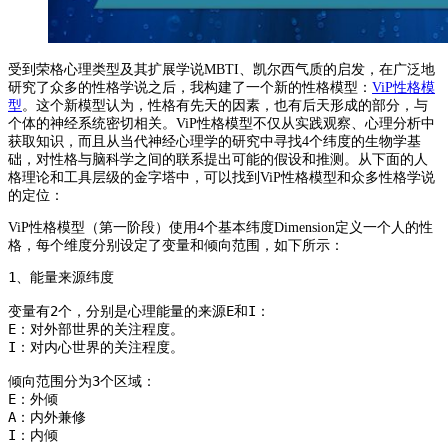
受到荣格心理类型及其扩展学说MBTI、凯尔西气质的启发，在广泛地
研究了众多的性格学说之后，我构建了一个新的性格模型：
ViP性格模
型
。这个新模型认为，性格有先天的因素，也有后天形成的部分，与
个体的神经系统密切相关。ViP性格模型不仅从实践观察、心理分析中
获取知识，而且从当代神经心理学的研究中寻找4个纬度的生物学基
础，对性格与脑科学之间的联系提出可能的假设和推测。从下面的人
格理论和工具层级的金字塔中，可以找到ViP性格模型和众多性格学说
的定位：
ViP性格模型（第一阶段）使用4个基本纬度Dimension定义一个人的性
格，每个维度分别设定了变量和倾向范围，如下所示：
1、能量来源纬度

变量有2个，分别是心理能量的来源E和I：

E：对外部世界的关注程度。

I：对内心世界的关注程度。

倾向范围分为3个区域：

E：外倾

A：内外兼修

I：内倾
